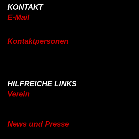
KONTAKT
E-Mail
info@rsc-tittling.de
Kontaktpersonen
Rennrad
Mountainbike
E-Bike
Wandern
HILFREICHE LINKS
Verein
Mitgliedschaft
Vereinsgeschichte
News und Presse
Blog