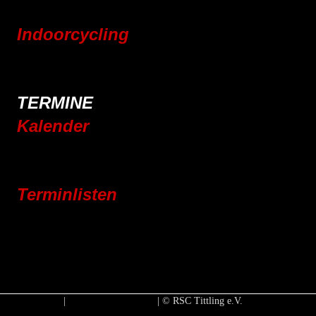
Pressebereich
Indoorcycling
Indoorcycling Kursangebot
24h Indoorcycling Spendenmarathon
TERMINE
Kalender
Jahresplaner 2025
Jahresplaner 2026
Terminlisten
Vereinsleben
Jugend
Rennrad
Mountainbike
E-Bike
Impressum
|
Datenschutzerklärung
| © RSC Tittling e.V.