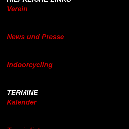
Verein
Mitgliedschaft
Vereinsgeschichte
News und Presse
Blog
Pressebereich
Indoorcycling
Indoorcycling Kursangebot
24h Indoorcycling Spendenmarathon
TERMINE
Kalender
Jahresplaner 2025
Jahresplaner 2026