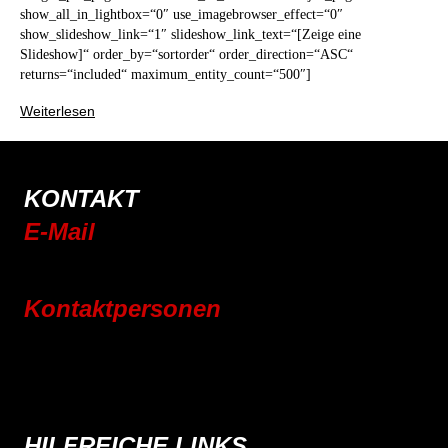
show_all_in_lightbox=“0″ use_imagebrowser_effect=“0″
show_slideshow_link=“1″ slideshow_link_text=“[Zeige eine
Slideshow]“ order_by=“sortorder“ order_direction=“ASC“
returns=“included“ maximum_entity_count=“500″]
Weiterlesen
KONTAKT
E-Mail
info@rsc-tittling.de
Kontaktpersonen
Rennrad
Mountainbike
E-Bike
Wandern
HILFREICHE LINKS