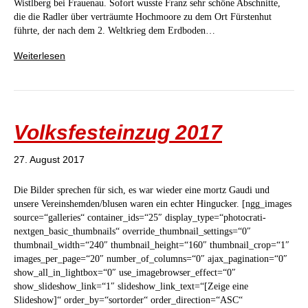
Wistlberg bei Frauenau. Sofort wusste Franz sehr schöne Abschnitte,
die die Radler über verträumte Hochmoore zu dem Ort Fürstenhut
führte, der nach dem 2. Weltkrieg dem Erdboden…
Weiterlesen
Volksfesteinzug 2017
27. August 2017
Die Bilder sprechen für sich, es war wieder eine mortz Gaudi und
unsere Vereinshemden/blusen waren ein echter Hingucker. [ngg_images
source=“galleries“ container_ids=“25″ display_type=“photocrati-
nextgen_basic_thumbnails“ override_thumbnail_settings=“0″
thumbnail_width=“240″ thumbnail_height=“160″ thumbnail_crop=“1″
images_per_page=“20″ number_of_columns=“0″ ajax_pagination=“0″
show_all_in_lightbox=“0″ use_imagebrowser_effect=“0″
show_slideshow_link=“1″ slideshow_link_text=“[Zeige eine
Slideshow]“ order_by=“sortorder“ order_direction=“ASC“