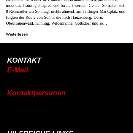
muss das Training entsprechend forciert werden. Genau! So trafen sich
8 Rennradler am Sonntag, nichts ahnend, am Tittlinger Marktplatz und
folgten der Route von Sonni, die nach Hauzenberg, Dorn,
Oberfrauenwald, Kinning, Wildenranna, Gottsdorf und so…
Weiterlesen
KONTAKT
E-Mail
info@rsc-tittling.de
Kontaktpersonen
Rennrad
Mountainbike
E-Bike
Wandern