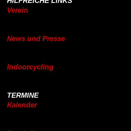
HILFREICHE LINKS
Verein
Mitgliedschaft
Vereinsgeschichte
News und Presse
Blog
Pressebereich
Indoorcycling
Indoorcycling Kursangebot
24h Indoorcycling Spendenmarathon
TERMINE
Kalender
Jahresplaner 2025
Jahresplaner 2026