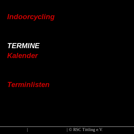
Pressebereich
Indoorcycling
Indoorcycling Kursangebot
24h Indoorcycling Spendenmarathon
TERMINE
Kalender
Jahresplaner 2025
Jahresplaner 2026
Terminlisten
Vereinsleben
Jugend
Rennrad
Mountainbike
E-Bike
Impressum
|
Datenschutzerklärung
| © RSC Tittling e.V.