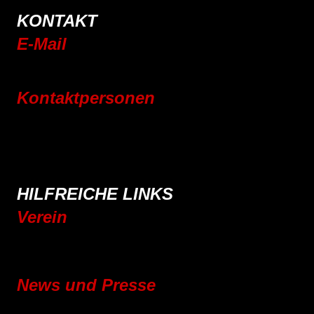
KONTAKT
E-Mail
info@rsc-tittling.de
Kontaktpersonen
Rennrad
Mountainbike
E-Bike
Wandern
HILFREICHE LINKS
Verein
Mitgliedschaft
Vereinsgeschichte
News und Presse
Blog