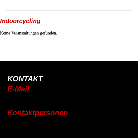
Indoorcycling
Keine Veranstaltungen gefunden.
KONTAKT
E-Mail
info@rsc-tittling.de
Kontaktpersonen
Rennrad
Mountainbike
E-Bike