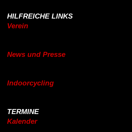
Wandern
HILFREICHE LINKS
Verein
Mitgliedschaft
Vereinsgeschichte
News und Presse
Blog
Pressebereich
Indoorcycling
Indoorcycling Kursangebot
24h Indoorcycling Spendenmarathon
TERMINE
Kalender
Jahresplaner 2025