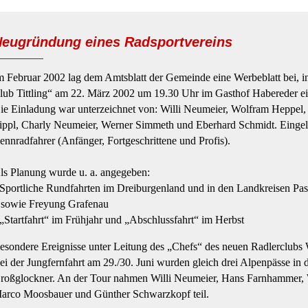
eugründung eines Radsportvereins
m Februar 2002 lag dem Amtsblatt der Gemeinde eine Werbeblatt bei, 
lub Tittling“ am 22. März 2002 um 19.30 Uhr im Gasthof Habereder e
ie Einladung war unterzeichnet von: Willi Neumeier, Wolfram Heppel,
ippl, Charly Neumeier, Werner Simmeth und Eberhard Schmidt. Eingel
ennradfahrer (Anfänger, Fortgeschrittene und Profis).
ls Planung wurde u. a. angegeben:
 Sportliche Rundfahrten im Dreiburgenland und in den Landkreisen Pa
owie Freyung Grafenau
 „Startfahrt“ im Frühjahr und „Abschlussfahrt“ im Herbst
esondere Ereignisse unter Leitung des „Chefs“ des neuen Radlerclubs
ei der Jungfernfahrt am 29./30. Juni wurden gleich drei Alpenpässe i
roßglockner. An der Tour nahmen Willi Neumeier, Hans Farnhammer, W
arco Moosbauer und Günther Schwarzkopf teil.