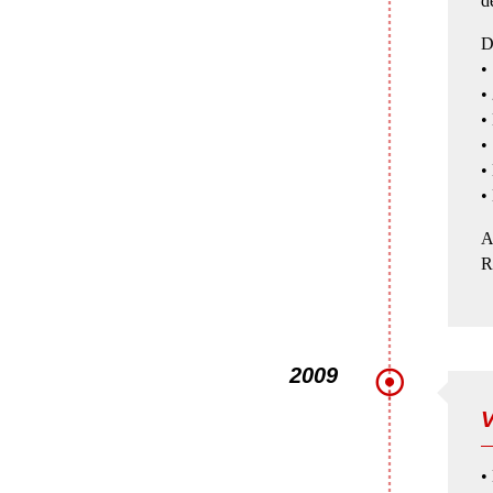
d
D
•
•
•
•
•
•
A
R
2009
V
•