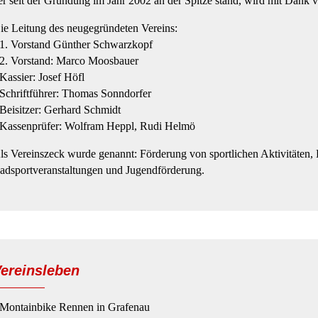
er seit der Gründung im Jahr 2002 an der Spitze stand, wird mit Dank v
ie Leitung des neugegründeten Vereins:
 1. Vorstand Günther Schwarzkopf
 2. Vorstand: Marco Moosbauer
 Kassier: Josef Höfl
 Schriftführer: Thomas Sonndorfer
 Beisitzer: Gerhard Schmidt
 Kassenprüfer: Wolfram Heppl, Rudi Helmö
ls Vereinszeck wurde genannt: Förderung von sportlichen Aktivitäten
adsportveranstaltungen und Jugendförderung.
ereinsleben
 Montainbike Rennen in Grafenau