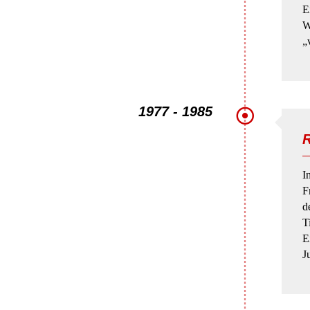
E
W
„
1977 - 1985
R
I
F
d
Ti
E
J