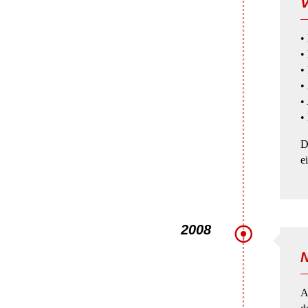
V
•
•
•
•
•
•
D
e
2008
N
A