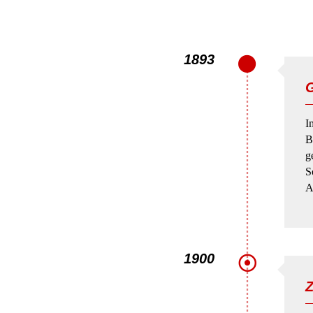
1893
G
I
B
g
S
A
1900
Z