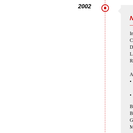
2002
N
I
C
D
L
R
A
•
s
•
B
B
G
M