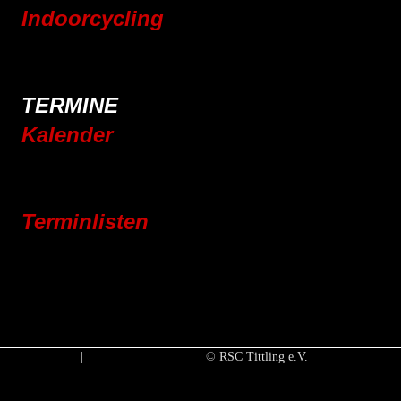
Indoorcycling
Indoorcycling Kursangebot
24h Indoorcycling Spendenmarathon
TERMINE
Kalender
Jahresplaner 2025
Jahresplaner 2026
Terminlisten
Vereinsleben
Jugend
Rennrad
Mountainbike
E-Bike
Impressum
|
Datenschutzerklärung
| © RSC Tittling e.V.
Facebook-Icon mit Link zu unserer Faceboo
Twitter-Icon mit Link zu unserer Twitte
Instagram-Icon mit Link zu un