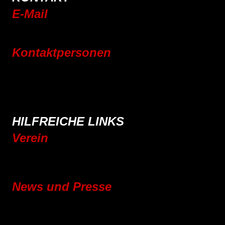
E-Mail
info@rsc-tittling.de
Kontaktpersonen
Rennrad
Mountainbike
E-Bike
Wandern
HILFREICHE LINKS
Verein
Mitgliedschaft
Vereinsgeschichte
News und Presse
Blog
Pressebereich