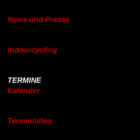
Vereinsgeschichte
News und Presse
Blog
Pressebereich
Indoorcycling
Indoorcycling Kursangebot
24h Indoorcycling Spendenmarathon
TERMINE
Kalender
Jahresplaner 2025
Jahresplaner 2026
Terminlisten
Vereinsleben
Jugend