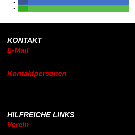
KONTAKT
E-Mail
info@rsc-tittling.de
Kontaktpersonen
Rennrad
Mountainbike
E-Bike
Wandern
HILFREICHE LINKS
Verein
Mitgliedschaft