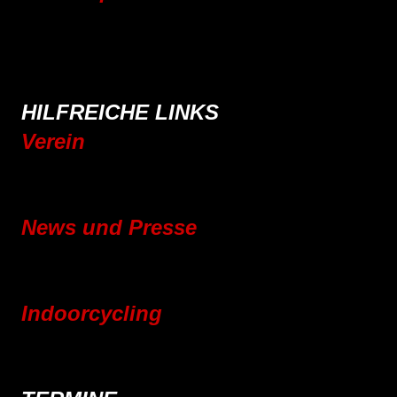
Rennrad
Mountainbike
E-Bike
Wandern
HILFREICHE LINKS
Verein
Mitgliedschaft
Vereinsgeschichte
News und Presse
Blog
Pressebereich
Indoorcycling
Indoorcycling Kursangebot
24h Indoorcycling Spendenmarathon