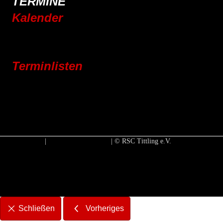
TERMINE
Kalender
Jahresplaner 2025
Jahresplaner 2026
Terminlisten
Vereinsleben
Jugend
Rennrad
Mountainbike
E-Bike
Impressum
|
Datenschutzerklärung
| © RSC Tittling e.V.
Facebook-Icon mit Link zu unserer Faceboo
Twitter-Icon mit Link zu unserer Twitte
Instagram-Icon mit Link zu un
Schließen
Vorheriges