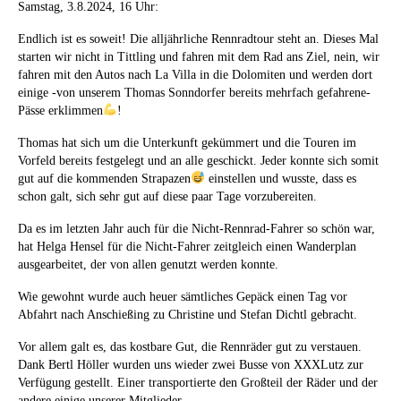
Samstag, 3.8.2024, 16 Uhr:
Endlich ist es soweit! Die alljährliche Rennradtour steht an. Dieses Mal
starten wir nicht in Tittling und fahren mit dem Rad ans Ziel, nein, wir
fahren mit den Autos nach La Villa in die Dolomiten und werden dort
einige -von unserem Thomas Sonndorfer bereits mehrfach gefahrene-
Pässe erklimmen
!
Thomas hat sich um die Unterkunft gekümmert und die Touren im
Vorfeld bereits festgelegt und an alle geschickt. Jeder konnte sich somit
gut auf die kommenden Strapazen
einstellen und wusste, dass es
schon galt, sich sehr gut auf diese paar Tage vorzubereiten.
Da es im letzten Jahr auch für die Nicht-Rennrad-Fahrer so schön war,
hat Helga Hensel für die Nicht-Fahrer zeitgleich einen Wanderplan
ausgearbeitet, der von allen genutzt werden konnte.
Wie gewohnt wurde auch heuer sämtliches Gepäck einen Tag vor
Abfahrt nach Anschießing zu Christine und Stefan Dichtl gebracht.
Vor allem galt es, das kostbare Gut, die Rennräder gut zu verstauen.
Dank Bertl Höller wurden uns wieder zwei Busse von XXXLutz zur
Verfügung gestellt. Einer transportierte den Großteil der Räder und der
andere einige unserer Mitglieder.