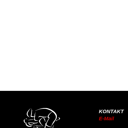
KONTAKT
E-Mail
info@rsc-tittling.