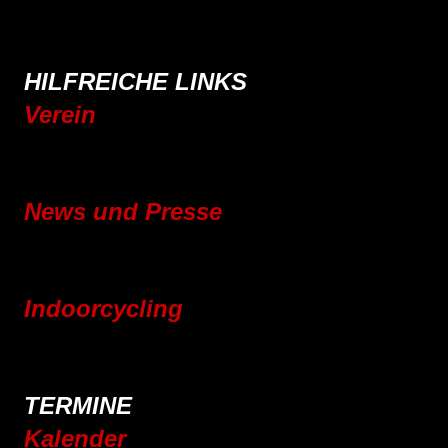
E-Bike
Wandern
HILFREICHE LINKS
Verein
Mitgliedschaft
Vereinsgeschichte
News und Presse
Blog
Pressebereich
Indoorcycling
Indoorcycling Kursangebot
24h Indoorcycling Spendenmarathon
TERMINE
Kalender