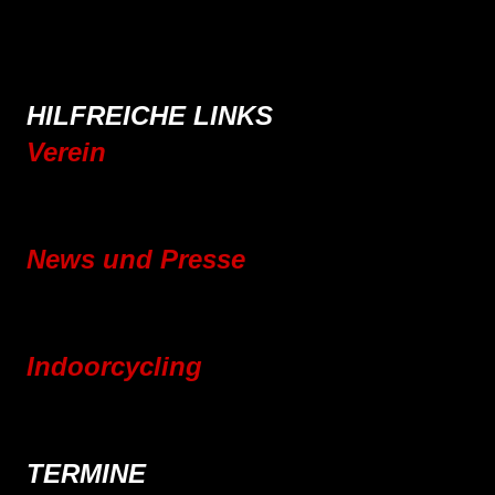
Rennrad
Mountainbike
E-Bike
Wandern
HILFREICHE LINKS
Verein
Mitgliedschaft
Vereinsgeschichte
News und Presse
Blog
Pressebereich
Indoorcycling
Indoorcycling Kursangebot
24h Indoorcycling Spendenmarathon
TERMINE