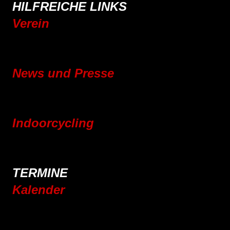
HILFREICHE LINKS
Verein
Mitgliedschaft
Vereinsgeschichte
News und Presse
Blog
Pressebereich
Indoorcycling
Indoorcycling Kursangebot
24h Indoorcycling Spendenmarathon
TERMINE
Kalender
Jahresplaner 2025
Jahresplaner 2026