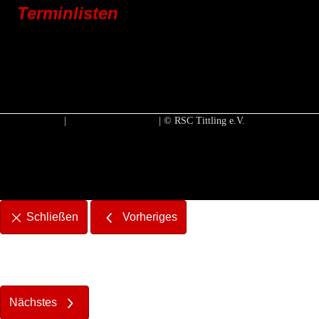
Terminlisten
Vereinsleben
Jugend
Rennrad
Mountainbike
E-Bike
Impressum
|
Datenschutzerklärung
| © RSC Tittling e.V.
Facebook-Icon mit Link zu unserer Faceboo
Twitter-Icon mit Link zu unserer Twitte
Instagram-Icon mit Link zu un
Schließen
Vorheriges
Nächstes