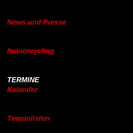
Mitgliedschaft
Vereinsgeschichte
News und Presse
Blog
Pressebereich
Indoorcycling
Indoorcycling Kursangebot
24h Indoorcycling Spendenmarathon
TERMINE
Kalender
Jahresplaner 2025
Jahresplaner 2026
Terminlisten
Vereinsleben