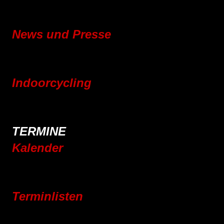
Mitgliedschaft
Vereinsgeschichte
News und Presse
Blog
Pressebereich
Indoorcycling
Indoorcycling Kursangebot
24h Indoorcycling Spendenmarathon
TERMINE
Kalender
Jahresplaner 2025
Jahresplaner 2026
Terminlisten
Vereinsleben
Jugend