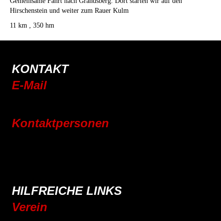
Gemeinsame Fahrt nach Grandsberg. Dort starten wir auf den
Hirschenstein und weiter zum Rauer Kulm
11 km , 350 hm
KONTAKT
E-Mail
info@rsc-tittling.de
Kontaktpersonen
Rennrad
Mountainbike
E-Bike
Wandern
HILFREICHE LINKS
Verein