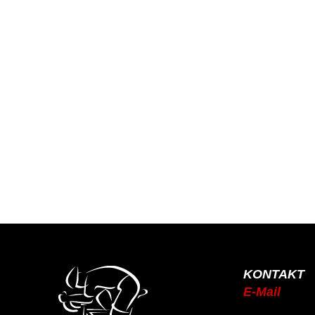
KONTAKT
E-Mail
info@rsc-tittling.