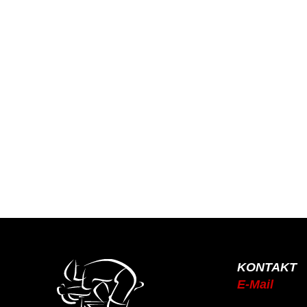
KONTAKT
E-Mail
info@rsc-tittling.