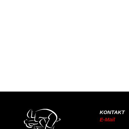
KONTAKT
E-Mail
info@rsc-tittling.