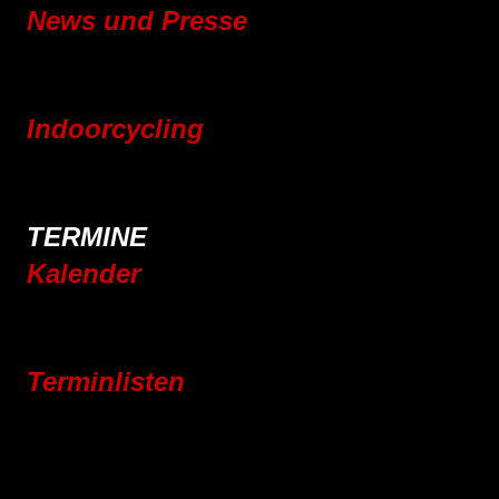
News und Presse
Blog
Pressebereich
Indoorcycling
Indoorcycling Kursangebot
24h Indoorcycling Spendenmarathon
TERMINE
Kalender
Jahresplaner 2025
Jahresplaner 2026
Terminlisten
Vereinsleben
Jugend
Rennrad
Mountainbike