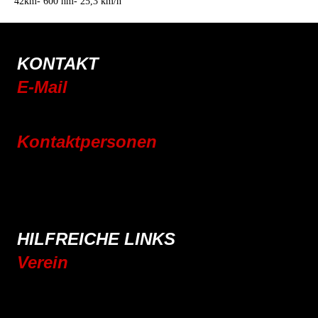
42km- 600 hm- 25,3 km/h
KONTAKT
E-Mail
info@rsc-tittling.de
Kontaktpersonen
Rennrad
Mountainbike
E-Bike
Wandern
HILFREICHE LINKS
Verein
Mitgliedschaft
Vereinsgeschichte