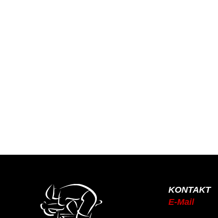
KONTAKT
E-Mail
info@rsc-tittling.