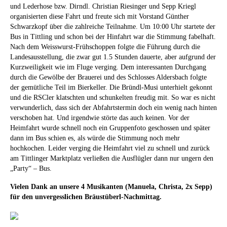
und Lederhose bzw. Dirndl. Christian Riesinger und Sepp Kriegl
organisierten diese Fahrt und freute sich mit Vorstand Günther
Schwarzkopf über die zahlreiche Teilnahme. Um 10:00 Uhr startete der
Bus in Tittling und schon bei der Hinfahrt war die Stimmung fabelhaft.
Nach dem Weisswurst-Frühschoppen folgte die Führung durch die
Landesausstellung, die zwar gut 1.5 Stunden dauerte, aber aufgrund der
Kurzweiligkeit wie im Fluge verging. Dem interessanten Durchgang
durch die Gewölbe der Brauerei und des Schlosses Aldersbach folgte
der gemütliche Teil im Bierkeller. Die Bründl-Musi unterhielt gekonnt
und die RSCler klatschten und schunkelten freudig mit. So war es nicht
verwunderlich, dass sich der Abfahrtstermin doch ein wenig nach hinten
verschoben hat. Und irgendwie störte das auch keinen. Vor der
Heimfahrt wurde schnell noch ein Gruppenfoto geschossen und später
dann im Bus schien es, als würde die Stimmung noch mehr
hochkochen. Leider verging die Heimfahrt viel zu schnell und zurück
am Tittlinger Marktplatz verließen die Ausflügler dann nur ungern den
„Party“ – Bus.
Vielen Dank an unsere 4 Musikanten (Manuela, Christa, 2x Sepp)
für den unvergesslichen Bräustüberl-Nachmittag.