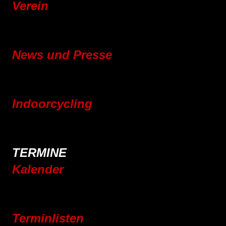
Verein
Mitgliedschaft
Vereinsgeschichte
News und Presse
Blog
Pressebereich
Indoorcycling
Indoorcycling Kursangebot
24h Indoorcycling Spendenmarathon
TERMINE
Kalender
Jahresplaner 2025
Jahresplaner 2026
Terminlisten