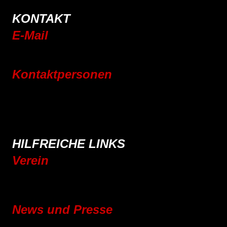
KONTAKT
E-Mail
info@rsc-tittling.de
Kontaktpersonen
Rennrad
Mountainbike
E-Bike
Wandern
HILFREICHE LINKS
Verein
Mitgliedschaft
Vereinsgeschichte
News und Presse
Blog