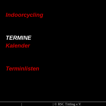
Pressebereich
Indoorcycling
Indoorcycling Kursangebot
24h Indoorcycling Spendenmarathon
TERMINE
Kalender
Jahresplaner 2025
Jahresplaner 2026
Terminlisten
Vereinsleben
Jugend
Rennrad
Mountainbike
E-Bike
Impressum
|
Datenschutzerklärung
| © RSC Tittling e.V.