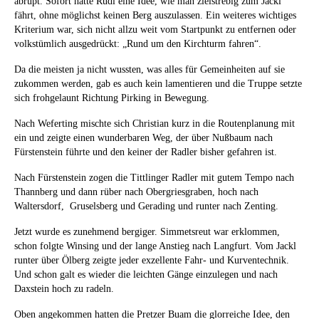
abrupt. Sofort hatte Rudi eine Idee, wie man zielstrebig zum Jackl
fährt, ohne möglichst keinen Berg auszulassen. Ein weiteres wichtiges
Kriterium war, sich nicht allzu weit vom Startpunkt zu entfernen oder
volkstümlich ausgedrückt: „Rund um den Kirchturm fahren“.
Da die meisten ja nicht wussten, was alles für Gemeinheiten auf sie
zukommen werden, gab es auch kein lamentieren und die Truppe setzte
sich frohgelaunt Richtung Pirking in Bewegung.
Nach Weferting mischte sich Christian kurz in die Routenplanung mit
ein und zeigte einen wunderbaren Weg, der über Nußbaum nach
Fürstenstein führte und den keiner der Radler bisher gefahren ist.
Nach Fürstenstein zogen die Tittlinger Radler mit gutem Tempo nach
Thannberg und dann rüber nach Obergriesgraben, hoch nach
Waltersdorf, Gruselsberg und Gerading und runter nach Zenting.
Jetzt wurde es zunehmend bergiger. Simmetsreut war erklommen,
schon folgte Winsing und der lange Anstieg nach Langfurt. Vom Jackl
runter über Ölberg zeigte jeder exzellente Fahr- und Kurventechnik.
Und schon galt es wieder die leichten Gänge einzulegen und nach
Daxstein hoch zu radeln.
Oben angekommen hatten die Pretzer Buam die glorreiche Idee, den