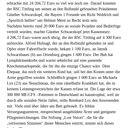
erbrachte mit 24 204,72 Euro so viel wie noch nie. Darauf konnten
der RSC Tittling um seinen an den Rollstuhl gefesselten Präsidenten
Günther Schwarzkopf, die Bayern 1 Freunde um Richi Woldrich und
„Sportlich helfen“ um Helmut Meisl zu Recht stolz sein.
Nachdem bereits rund 20 000 Euro an soziale Projekte und Bedürftige
verteilt wurden, machte Günther Schwarzkopf jetzt Kassensturz:
4 206,72 Euro waren noch übrig, die der RSC Tittling auf 4 300 Euro
aufstockte. Alfred Hufnagl, der an den Rollstuhl gebunden ist und
Opfer einer Fahrerflucht wurde, bekam 1 100 Euro, an Jannik
Schwarzbauer (6) aus Ortenburg gingen 1 600 Euro. Der Bub hat
Lymphdrüsenkrebs und wartet sehnlichst auf eine passende
Knochenmarkspende, die für ihn die einzige Chance wäre. Dem
Ehepaar, das noch ein weiteres Kind hat, soll bei den Kosten unter die
Arme gegriffen werden. Schließlich gingen 1 600 Euro an Michaela
Lex (23) aus Neuschönau, die eine rätselhafte Krankheit hat, die in
keinem Leistungsverzeichnis der Kassen erfasst ist. Die Lage der etwa
300 000 ME/CFS –Patienten in Deutschland sei katastrophal, weil sie
durch alle sozialen Netze fallen, teilte Reinhard Lex den Anwesenden
mit. Viele sind über Jahre ans Bett gefesselt. Es fehlen
Versorgungszentren, entsprechend ausgebildete Ärzte und geeignete
Pflegeeinrichtungen. Die Stiftung „Lost Voices“, die für die
„verlorenen Stimmen“ dieser Menschen eintritt, nimmt sich dieses