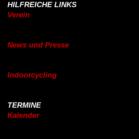
HILFREICHE LINKS
Verein
Mitgliedschaft
Vereinsgeschichte
News und Presse
Blog
Pressebereich
Indoorcycling
Indoorcycling Kursangebot
24h Indoorcycling Spendenmarathon
TERMINE
Kalender
Jahresplaner 2025
Jahresplaner 2026