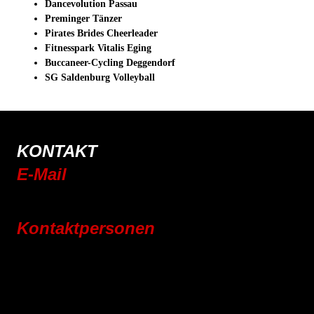
Dancevolution Passau
Preminger Tänzer
Pirates Brides Cheerleader
Fitnesspark Vitalis Eging
Buccaneer-Cycling Deggendorf
SG Saldenburg Volleyball
KONTAKT
E-Mail
info@rsc-tittling.de
Kontaktpersonen
Rennrad
Mountainbike
E-Bike
Wandern