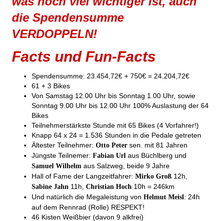
was noch viel wichtiger ist, auch
die Spendensumme
VERDOPPELN!
Facts und Fun-Facts
Spendensumme: 23.454,72€ + 750€ = 24.204,72€
61 + 3 Bikes
Von Samstag 12.00 Uhr bis Sonntag 1.00 Uhr, sowie
Sonntag 9.00 Uhr bis 12.00 Uhr 100% Auslastung der 64
Bikes
Teilnehmerstärkste Stunde mit 65 Bikes (4 Vorfahrer!)
Knapp 64 x 24 = 1.536 Stunden in die Pedale getreten
Ältester Teilnehmer:
sen. mit 81 Jahren
Otto Peter
Jüngste Teilnemer:
aus Büchlberg und
Fabian Url
aus Salzweg, beide 9 Jahre
Samuel Wilhelm
Hall of Fame der Langzeitfahrer:
12h,
Mirko Groß
11h,
10h = 246km
Sabine Jahn
Christian Hoch
Und natürlich die Megaleistung von
: 24h
Helmut Meisl
auf dem Rennrad (Rolle) RESPEKT!
46 Kisten Weißbier (davon 9 alkfrei)